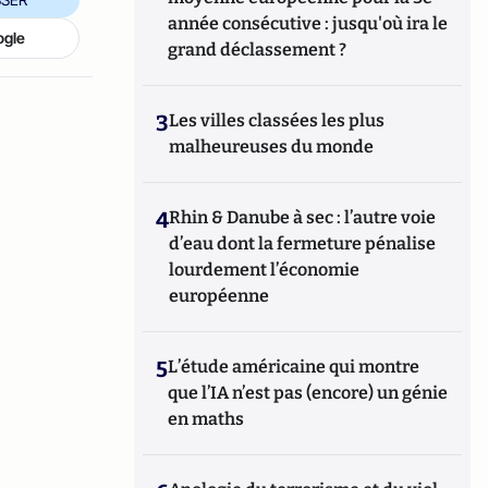
année consécutive : jusqu'où ira le
ogle
grand déclassement ?
3
Les villes classées les plus
malheureuses du monde
4
Rhin & Danube à sec : l’autre voie
d’eau dont la fermeture pénalise
lourdement l’économie
européenne
5
L’étude américaine qui montre
que l’IA n’est pas (encore) un génie
en maths