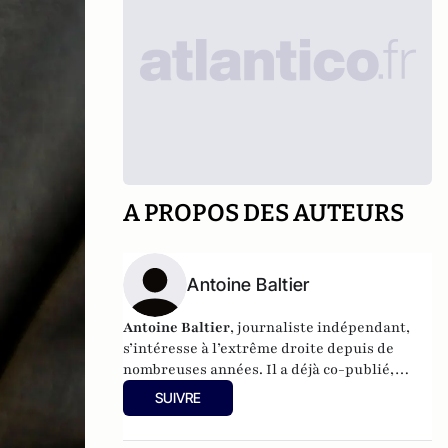
A PROPOS DES AUTEURS
Antoine Baltier
Antoine Baltier
, journaliste indépendant,
s’intéresse à l’extrême droite depuis de
nombreuses années. Il a déjà co-publié,
notamment, une enquête sur l’intégrisme
SUIVRE
catholique en France.Son dernier livre,
Comment devient-on électeur du Front