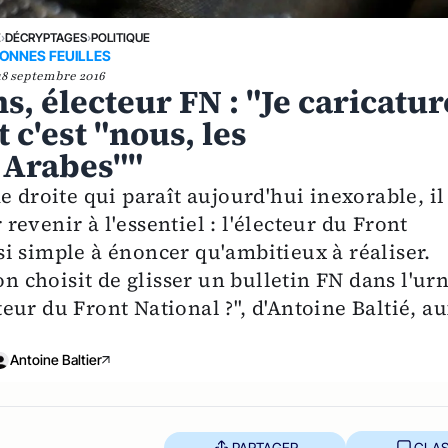
E
›
DÉCRYPTAGES
›
POLITIQUE
ONNES FEUILLES
18 septembre 2016
ns, électeur FN : "Je caricatur
c'est "nous, les
s Arabes""
e droite qui paraît aujourd'hui inexorable, il
 revenir à l'essentiel : l'électeur du Front
ussi simple à énoncer qu'ambitieux à réaliser.
choisit de glisser un bulletin FN dans l'urn
ur du Front National ?", d'Antoine Baltié, a
Antoine Baltier
PARTAGER
CLAS