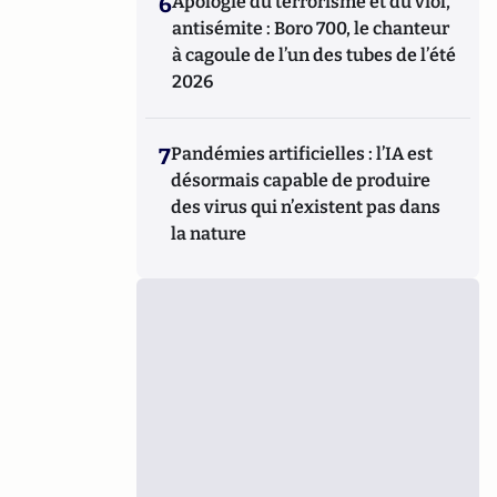
6
Apologie du terrorisme et du viol,
antisémite : Boro 700, le chanteur
à cagoule de l’un des tubes de l’été
2026
7
Pandémies artificielles : l’IA est
désormais capable de produire
des virus qui n’existent pas dans
la nature