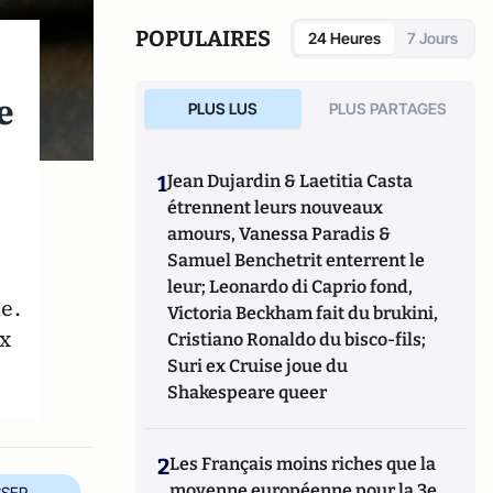
National
, vient de paraître aux éditions du
Cherche Midi.
POPULAIRES
24 Heures
7 Jours
e
PLUS LUS
PLUS PARTAGES
1
Jean Dujardin & Laetitia Casta
étrennent leurs nouveaux
amours, Vanessa Paradis &
Samuel Benchetrit enterrent le
leur; Leonardo di Caprio fond,
e.
Victoria Beckham fait du brukini,
ux
Cristiano Ronaldo du bisco-fils;
Suri ex Cruise joue du
Shakespeare queer
2
Les Français moins riches que la
moyenne européenne pour la 3e
SER