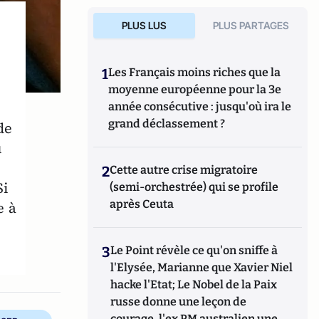
PLUS LUS
PLUS PARTAGES
1
Les Français moins riches que la
moyenne européenne pour la 3e
année consécutive : jusqu'où ira le
grand déclassement ?
de
u
2
Cette autre crise migratoire
Si
(semi-orchestrée) qui se profile
après Ceuta
e à
3
Le Point révèle ce qu'on sniffe à
l'Elysée, Marianne que Xavier Niel
hacke l'Etat; Le Nobel de la Paix
russe donne une leçon de
courage, l'ex PM australien une