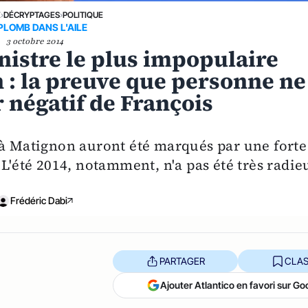
E
›
DÉCRYPTAGES
›
POLITIQUE
PLOMB DANS L'AILE
3 octobre 2014
inistre le plus impopulaire
 : la preuve que personne ne
r négatif de François
 à Matignon auront été marqués par une forte
 L'été 2014, notamment, n'a pas été très radie
Frédéric Dabi
PARTAGER
CLAS
Ajouter Atlantico en favori sur Go