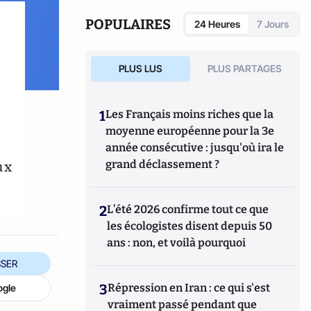
POPULAIRES
24 Heures
7 Jours
PLUS LUS
PLUS PARTAGES
1
Les Français moins riches que la
moyenne européenne pour la 3e
année consécutive : jusqu'où ira le
ux
grand déclassement ?
2
L’été 2026 confirme tout ce que
les écologistes disent depuis 50
ans : non, et voilà pourquoi
SER
3
Répression en Iran : ce qui s'est
ogle
vraiment passé pendant que