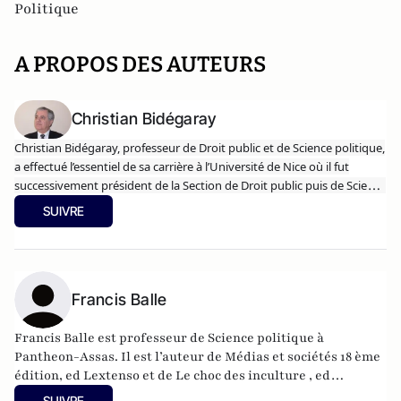
Politique
A PROPOS DES AUTEURS
Christian Bidégaray
Christian Bidégaray, professeur de Droit public et de Science politique,
a effectué l’essentiel de sa carrière à l’Université de Nice où il fut
successivement président de la Section de Droit public puis de Science
politique. Il est le fondateur de la filière Science politique à la Faculté
SUIVRE
de Droit de Nice
et fut directeur du Laboratoire LARJEPTAE
(Laboratoire de recherches juridiques, économiques et politiques sur
les transformations des activités de l’État) puis du Laboratoire
ERMES
(Équipe de Recherche sur les Mutations de l’Europe et de ses
Sociétés). Il fut membre du Conseil d’administration de la Fondation
Francis Balle
nationale des sciences politiques,
du Conseil national des
universités
(CNU – 4e section), de plusieurs jurys d’agrégation de
Francis Balle est professeur de Science politique à
l’enseignement supérieur en Science politique et Droit public et a
Pantheon-Assas. Il est l’auteur de Médias et sociétés 18 ème
siégé pendant deux mandats à la Commission des Sondages.
édition, ed Lextenso et de Le choc des inculture , ed
Jusqu'en 2016, le Professeur Bidégaray
Le Professeur Bidégaray
L’Archipel.
SUIVRE