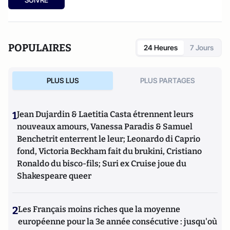
dispensait également ses cours aux étudiants de l'Ecole de
journalisme de Nice.
POPULAIRES
24 Heures
7 Jours
PLUS LUS
PLUS PARTAGES
1
Jean Dujardin & Laetitia Casta étrennent leurs
nouveaux amours, Vanessa Paradis & Samuel
Benchetrit enterrent le leur; Leonardo di Caprio
fond, Victoria Beckham fait du brukini, Cristiano
Ronaldo du bisco-fils; Suri ex Cruise joue du
Shakespeare queer
2
Les Français moins riches que la moyenne
européenne pour la 3e année consécutive : jusqu'où