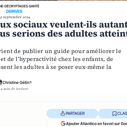
NE
›
DÉCRYPTAGES
›
SANTÉ
DERIVES
25 septembre 2024
ux sociaux veulent-ils autan
s serions des adultes attein
vient de publier un guide pour améliorer le
et de l’hyperactivité chez les enfants, de
ent les adultes à se poser eux-même la
Christine Gétin
4 min de lecture
PARTAGER
CLAS
Ajouter Atlantico en favori sur Go