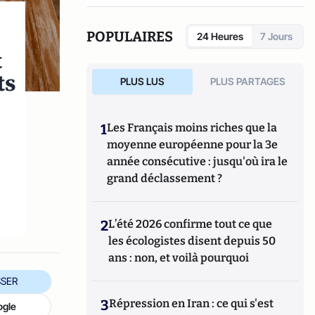
hyperactivité).
POPULAIRES
24 Heures
7 Jours
t
ts
PLUS LUS
PLUS PARTAGES
1
Les Français moins riches que la
moyenne européenne pour la 3e
année consécutive : jusqu'où ira le
grand déclassement ?
2
L’été 2026 confirme tout ce que
les écologistes disent depuis 50
ans : non, et voilà pourquoi
SER
3
Répression en Iran : ce qui s'est
ogle