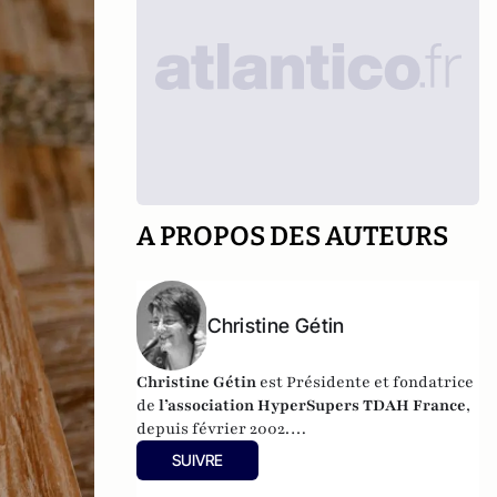
A PROPOS DES AUTEURS
Christine Gétin
Christine Gétin
est Présidente et fondatrice
de
l’association HyperSupers TDAH France
,
depuis février 2002.
Elle est parent d’un enfant ayant un TDAH
SUIVRE
(trouble déficit de l'attention /