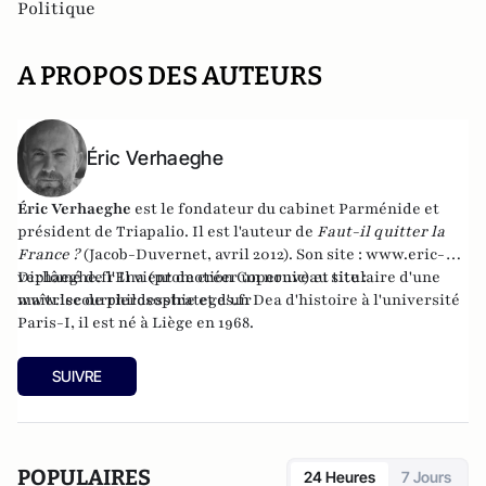
Politique
A PROPOS DES AUTEURS
Éric Verhaeghe
Éric Verhaeghe
est le fondateur du
cabinet Parménide
et
président de
Triapalio
. Il est l'auteur de
Faut-il quitter la
France ?
(Jacob-Duvernet, avril 2012). Son site :
www.eric-
verhaeghe.fr
Diplômé de l'Ena (promotion Copernic) et titulaire d'une
Il vient de créer un nouveau site :
www.lecourrierdesstrateges.fr
maîtrise de philosophie et d'un Dea d'histoire à l'université
Paris-I, il est né à Liège en 1968.
SUIVRE
POPULAIRES
24 Heures
7 Jours