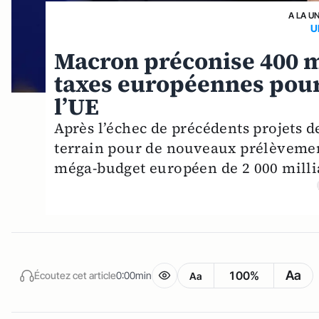
A LA U
U
Macron préconise 400 mi
taxes européennes pour 
l’UE
Après l’échec de précédents projets d
terrain pour de nouveaux prélèvemen
méga-budget européen de 2 000 millia
Aa
100%
Écoutez cet article
0:00min
Aa