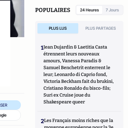
Ses intérêts incluent l'actualité, les
mouvements sociaux, la géopolitique et la
POPULAIRES
24 Heures
7 Jours
sécurité de l'Europe centrale.
s
PLUS LUS
PLUS PARTAGES
1
Jean Dujardin & Laetitia Casta
étrennent leurs nouveaux
amours, Vanessa Paradis &
Samuel Benchetrit enterrent le
leur; Leonardo di Caprio fond,
Victoria Beckham fait du brukini,
Cristiano Ronaldo du bisco-fils;
Suri ex Cruise joue du
Shakespeare queer
SER
ogle
2
Les Français moins riches que la
moyenne européenne pour la 3e