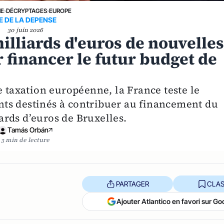
NE
›
DÉCRYPTAGES
›
EUROPE
E DE LA DEPENSE
30 juin 2026
lliards d'euros de nouvelle
financer le futur budget de
e taxation européenne, la France teste le
ts destinés à contribuer au financement du
rds d’euros de Bruxelles.
Tamás Orbán
3 min de lecture
PARTAGER
CLAS
Ajouter Atlantico en favori sur Go