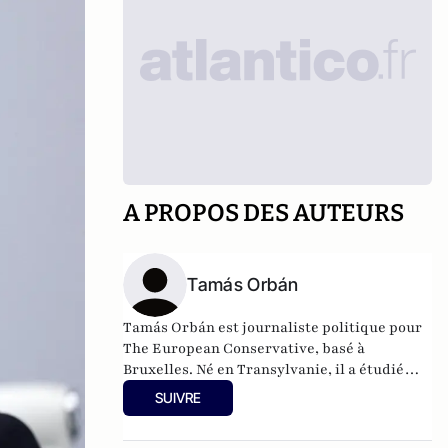
A PROPOS DES AUTEURS
Tamás Orbán
Tamás Orbán est journaliste politique pour
The European Conservative, basé à
Bruxelles. Né en Transylvanie, il a étudié
l'histoire et les relations internationales à
SUIVRE
Kolozsvár et a travaillé pour plusieurs
instituts de recherche politique à Budapest.