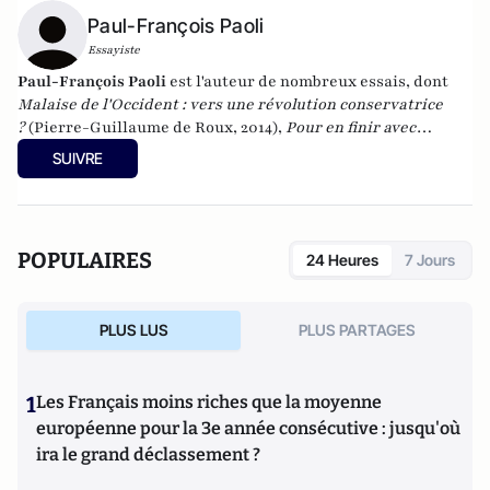
Paul-François Paoli
Essayiste
Paul-François Paoli
est l'auteur de nombreux essais, dont
Malaise de l'Occident : vers une révolution conservatrice
?
(Pierre-Guillaume de Roux, 2014),
Pour en finir avec
l'idéologie antiraciste
(2012) et
Quand la gauche agonise
SUIVRE
(
2016). En 2023, il a publié
Une histoire de la Corse française
(Tallandier). Il vient de publier "La Tentation de Paris
(Quand le journalisme était un roman)" aux éditions de
Paris.
POPULAIRES
24 Heures
7 Jours
PLUS LUS
PLUS PARTAGES
1
Les Français moins riches que la moyenne
européenne pour la 3e année consécutive : jusqu'où
ira le grand déclassement ?