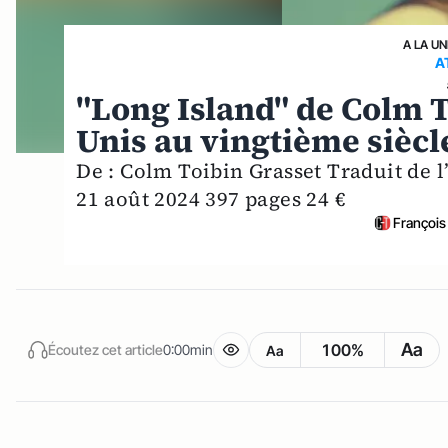
A LA UN
A
"Long Island" de Colm To
Unis au vingtième siècl
De : Colm Toibin Grasset Traduit de l
21 août 2024 397 pages 24 €
François
Aa
100%
Écoutez cet article
0:00min
Aa