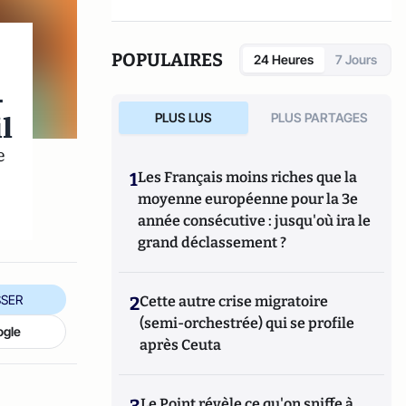
POPULAIRES
24 Heures
7 Jours
-
l
PLUS LUS
PLUS PARTAGES
e
1
Les Français moins riches que la
moyenne européenne pour la 3e
année consécutive : jusqu'où ira le
grand déclassement ?
SER
2
Cette autre crise migratoire
(semi-orchestrée) qui se profile
ogle
après Ceuta
3
Le Point révèle ce qu'on sniffe à