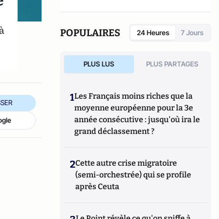
e
à
POPULAIRES
24 Heures
7 Jours
PLUS LUS
PLUS PARTAGES
1
Les Français moins riches que la
SER
moyenne européenne pour la 3e
année consécutive : jusqu'où ira le
ogle
grand déclassement ?
2
Cette autre crise migratoire
(semi-orchestrée) qui se profile
après Ceuta
Le Point révèle ce qu'on sniffe à