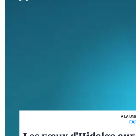
A LA UN
FA