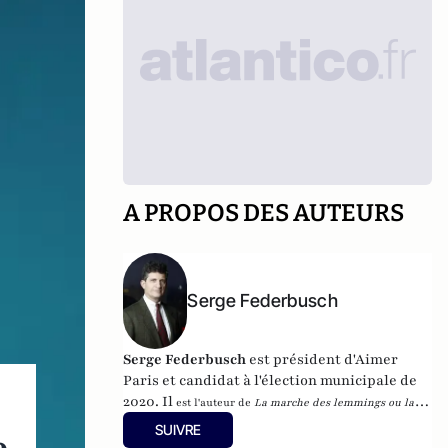
A PROPOS DES AUTEURS
Serge Federbusch
Serge Federbusch
est président d'Aimer
Paris et candidat à l'élection municipale de
2020. Il
est l'auteur de
La marche des lemmings ou la 2e
mort de Charlie
, et de
Nous-Fossoyeurs : le vrai bilan d'un
SUIVRE
fatal quinquennat
, chez Plon.