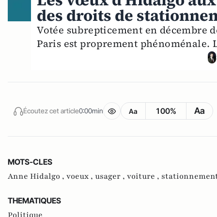
Les vœux d'Hidalgo aux 
des droits de stationne
Votée subrepticement en décembre de
Paris est proprement phénoménale. L'
Aa
100%
Écoutez cet article
0:00min
Aa
MOTS-CLES
Anne Hidalgo ,
voeux ,
usager ,
voiture ,
stationnement
THEMATIQUES
Politique