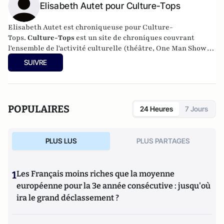
Elisabeth Autet pour Culture-Tops
Elisabeth Autet est chroniqueuse pour Culture-
Tops.
Culture-Tops
est un site de chroniques couvrant
l'ensemble de l'activité culturelle (théâtre, One Man Shows,
opéras, ballets, spectacles divers, cinéma, expos, livres,
SUIVRE
etc.).
POPULAIRES
24 Heures
7 Jours
PLUS LUS
PLUS PARTAGES
1
Les Français moins riches que la moyenne
européenne pour la 3e année consécutive : jusqu'où
ira le grand déclassement ?