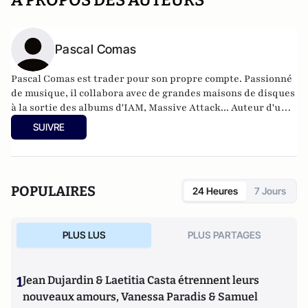
A PROPOS DES AUTEURS
Pascal Comas
Pascal Comas est trader pour son propre compte. Passionné
de musique, il collabora avec de grandes maisons de disques
à la sortie des albums d'IAM, Massive Attack... Auteur d'un
pamphlet intitulé
Pensées à Rebrousse-Poil,
il fut
SUIVRE
également co-directeur d'une grosse start-up suédoise.
POPULAIRES
24 Heures
7 Jours
PLUS LUS
PLUS PARTAGES
1
Jean Dujardin & Laetitia Casta étrennent leurs
nouveaux amours, Vanessa Paradis & Samuel