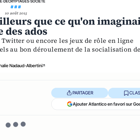
NE
›
DÉCRYPTAGES
›
SOCIÉTÉ
# # #
10 août 2015
lleurs que ce qu'on imaginai
le des ados
Twitter ou encore les jeux de rôle en ligne
ls au bon déroulement de la socialisation d
halie Nadaud-Albertini
PARTAGER
CLAS
Ajouter Atlantico en favori sur Go