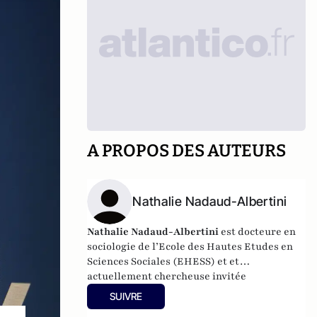
A PROPOS DES AUTEURS
Nathalie Nadaud-Albertini
Nathalie Nadaud-Albertini
est docteure en
sociologie de l’Ecole des Hautes Etudes en
Sciences Sociales (EHESS) et et
actuellement chercheuse invitée
permanente au CREM de l'université de
SUIVRE
Lorraine.