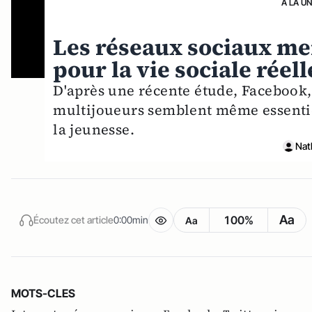
A LA U
Les réseaux sociaux mei
pour la vie sociale réel
D'après une récente étude, Facebook, 
multijoueurs semblent même essentie
la jeunesse.
Nat
Aa
100%
Écoutez cet article
0:00min
Aa
MOTS-CLES