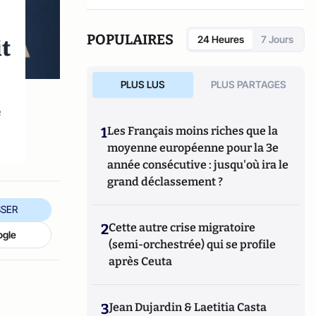
POPULAIRES
t
24 Heures
7 Jours
PLUS LUS
PLUS PARTAGES
e
1
Les Français moins riches que la
moyenne européenne pour la 3e
année consécutive : jusqu'où ira le
grand déclassement ?
SER
2
Cette autre crise migratoire
ogle
(semi-orchestrée) qui se profile
après Ceuta
3
Jean Dujardin & Laetitia Casta