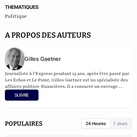
THEMATIQUES
Politique
A PROPOS DES AUTEURS
Gilles Gaetner
Journaliste à l’Express pendant 25 ans, après être passé par
Les Echos et Le Point, Gilles Gaetner est un spécialiste des
affaires politico-financières. Il a consacré un ouvrage
remarqué au président de la République, Les 100 jours de
SUIVRE
Macron (Fauves –Editions). Il est également l’auteur d’une
quinzaine de livres parmi lesquels L’Argent facile,
dictionnaire de la corruption en France (Stock), Le roman
d’un séducteur, les secrets de Roland Dumas (Jean-Claude
POPULAIRES
24 Heures
7 Jours
Lattès), La République des imposteurs (L’Archipel), Pilleurs
d’Afrique (Editions du Cerf).