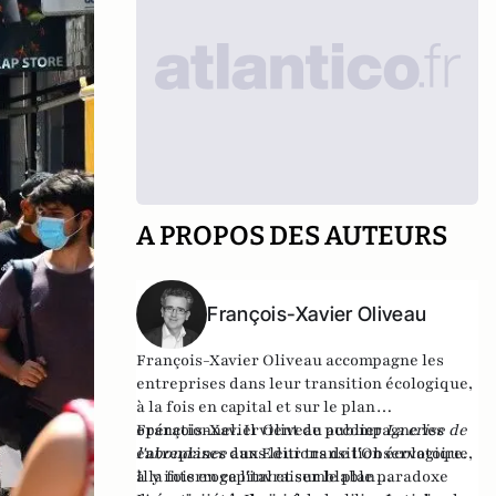
A PROPOS DES AUTEURS
François-Xavier Oliveau
François-Xavier Oliveau accompagne les
entreprises dans leur transition écologique,
à la fois en capital et sur le plan
opérationnel. Il vient de publier
François-Xavier Oliveau accompagne les
La crise de
l'abondance
entreprises dans leur transition écologique,
aux Editions de l'Observatoire.
Il y interroge l'invraisemblable paradoxe
à la fois en capital et sur le plan