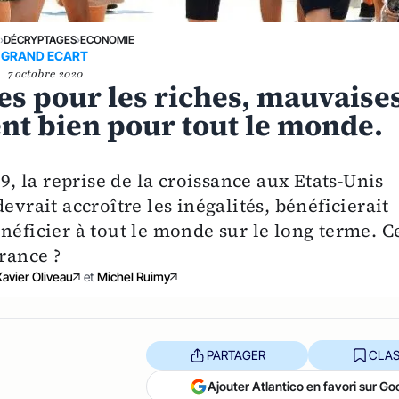
E
›
DÉCRYPTAGES
›
ECONOMIE
GRAND ECART
7 octobre 2020
es pour les riches, mauvaise
ent bien pour tout le monde.
19, la reprise de la croissance aux Etats-Unis
evrait accroître les inégalités, bénéficierait
néficier à tout le monde sur le long terme. C
rance ?
avier Oliveau
et
Michel Ruimy
PARTAGER
CLAS
Ajouter Atlantico en favori sur Go