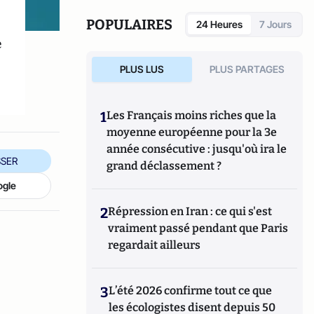
POPULAIRES
24 Heures
7 Jours
e
PLUS LUS
PLUS PARTAGES
1
Les Français moins riches que la
moyenne européenne pour la 3e
année consécutive : jusqu'où ira le
SER
grand déclassement ?
ogle
2
Répression en Iran : ce qui s'est
vraiment passé pendant que Paris
regardait ailleurs
3
L’été 2026 confirme tout ce que
les écologistes disent depuis 50