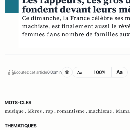
Les rappeurs, ces gros 
fondent devant leurs 
Ce dimanche, la France célèbre ses 
machiste, est finalement aussi le révé
femmes dans nombre de familles aux
Aa
100%
Écoutez cet article
0:00min
Aa
MOTS-CLES
musique ,
Mères ,
rap ,
romantisme ,
machisme ,
Mama
THEMATIQUES