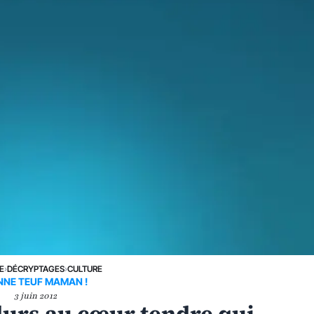
E
›
DÉCRYPTAGES
›
CULTURE
NNE TEUF MAMAN !
3 juin 2012