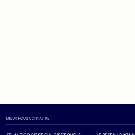
MIEUX NOUS CONNAITRE
ATLANTICO C'EST QUI, C'EST QUOI ?
/
LE RESEAU D'ATL