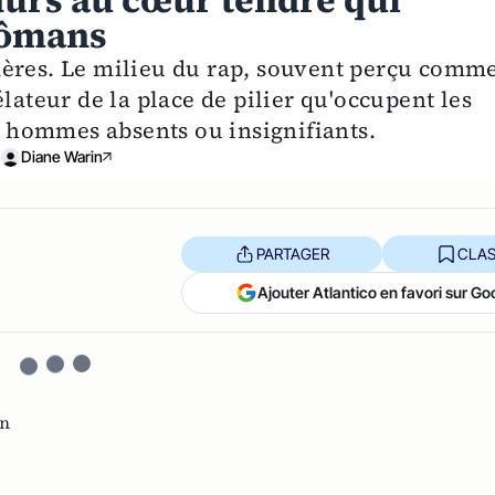
durs au cœur tendre qui
mômans
mères. Le milieu du rap, souvent perçu comm
lateur de la place de pilier qu'occupent les
 hommes absents ou insignifiants.
Diane Warin
PARTAGER
CLAS
Ajouter Atlantico en favori sur Go
n