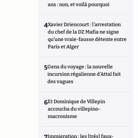
ans : non, et voilà pourquoi
4
Xavier Driencourt : l’arrestation
du chef de la DZ Mafia ne signe
qu’une vraie-fausse détente entre
Paris et Alger
5
Gens du voyage : la nouvelle
incursion régalienne d'Attal fait
des vagues
6
Et Dominique de Villepin
accoucha du villepino-
macronisme
7
Immigration : les (très) faux-