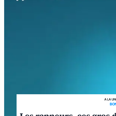
A LA UN
BO