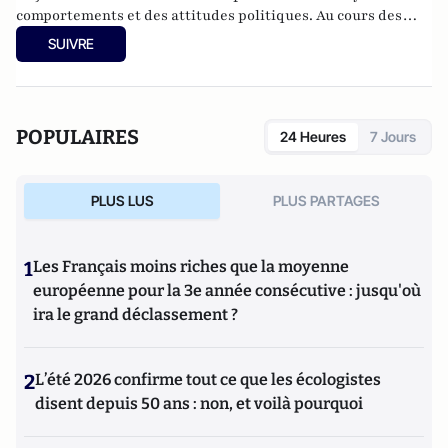
comportements et des attitudes politiques. Au cours des
années récentes, il a participé à différentes recherches
SUIVRE
françaises ou européennes portant sur la participation
politique, le vote et les élections. Il a développé d’autres
directions de recherche mettant en évidence les clivages
sociaux et politiques liés à l’Europe et à l’intégration
POPULAIRES
24 Heures
7 Jours
européenne dans les électorats et les opinions publiques. Il
est notamment l'auteur de
Les européens aiment-ils
(toujours) l'Europe ?
(éditions de La Documentation
PLUS LUS
PLUS PARTAGES
Française, 2014) et
Histoire d’une révolution électorale
(2015-2018)
avec Anne Muxel (Classiques Garnier, 2019).
1
Les Français moins riches que la moyenne
européenne pour la 3e année consécutive : jusqu'où
ira le grand déclassement ?
2
L’été 2026 confirme tout ce que les écologistes
disent depuis 50 ans : non, et voilà pourquoi