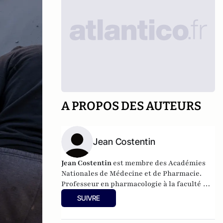
A PROPOS DES AUTEURS
Jean Costentin
Jean Costentin
est membre des
Académies
Nationales de Médecine
et de Pharmacie.
Professeur en pharmacologie à la faculté de
Rouen, il a dirigé (1984-2008) une unité de
SUIVRE
recherche de neuropsychopharmacologie
associée au CNRS. Président du Centre