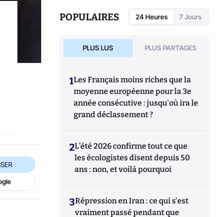
National de prévention, d'études et de
recherches en toxicomanie, il a publié en
POPULAIRES
24 Heures
7 Jours
2006
Halte au cannabis !
, destiné au grand
public.
PLUS LUS
PLUS PARTAGES
1
Les Français moins riches que la
moyenne européenne pour la 3e
année consécutive : jusqu'où ira le
grand déclassement ?
2
L’été 2026 confirme tout ce que
les écologistes disent depuis 50
SER
ans : non, et voilà pourquoi
ogle
3
Répression en Iran : ce qui s'est
vraiment passé pendant que