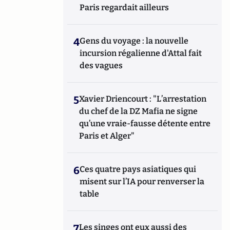
Paris regardait ailleurs
4
Gens du voyage : la nouvelle
incursion régalienne d'Attal fait
des vagues
5
Xavier Driencourt : "L’arrestation
du chef de la DZ Mafia ne signe
qu’une vraie-fausse détente entre
Paris et Alger"
6
Ces quatre pays asiatiques qui
misent sur l’IA pour renverser la
table
7
Les singes ont eux aussi des