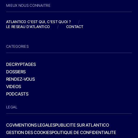
MIEUX NOUS CONNAITRE
ATLANTICO C'EST QUI, C'EST QUOI ?
/
LE RESEAU D'ATLANTICO
/
CONTACT
CATEGORIES
DECRYPTAGES
DOSSIERS
RENDEZ-VOUS
VIDEOS
PODCASTS
LEGAL
CGV
MENTIONS LEGALES
PUBLICITE SUR ATLANTICO
GESTION DES COOKIES
POLITIQUE DE CONFIDENTIALITE