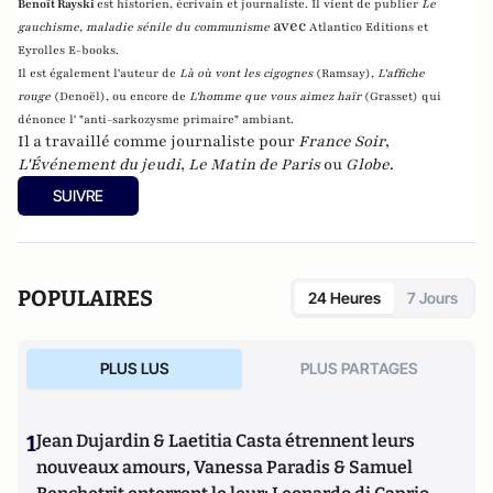
Benoît Rayski
est historien, écrivain et journaliste. Il vient de publier
Le
avec
gauchisme, maladie sénile du communisme
Atlantico Editions et
Eyrolles E-books.
Il est également l'auteur de
Là où vont les cigognes
(Ramsay),
L'affiche
rouge
(Denoël), ou encore de
L'homme que vous aimez haïr
(Grasset)
qui
dénonce l' "anti-sarkozysme primaire" ambiant.
Il a travaillé comme journaliste pour
France Soir
,
L'Événement du jeudi
,
Le Matin de Paris
ou
Globe
.
SUIVRE
POPULAIRES
24 Heures
7 Jours
PLUS LUS
PLUS PARTAGES
1
Jean Dujardin & Laetitia Casta étrennent leurs
nouveaux amours, Vanessa Paradis & Samuel