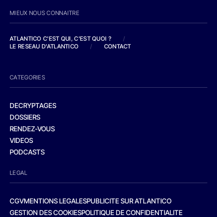
MIEUX NOUS CONNAITRE
ATLANTICO C'EST QUI, C'EST QUOI ?
/
LE RESEAU D'ATLANTICO
/
CONTACT
CATEGORIES
DECRYPTAGES
DOSSIERS
RENDEZ-VOUS
VIDEOS
PODCASTS
LEGAL
CGV
MENTIONS LEGALES
PUBLICITE SUR ATLANTICO
GESTION DES COOKIES
POLITIQUE DE CONFIDENTIALITE