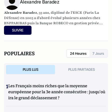
Alexandre Baradez
Alexandre Baradez
, 33 ans, diplômé de l'ESCE (Paris/La
Défense) en 2003 a d'abord évolué plusieurs années chez
BNPPARIBAS puis la Banque ROBECO en gestion privée
avant de rejoindre SAXO BANQUE en 2009 en tant que Sales
SUIVRE
Trader. Son expérience des marchés financiers et plus
particulièrement du marché des devises lui confère
rapidement le rôle d’Analyste Marchés. Interlocuteur
privilégié des médias français, il délivre quotidiennement
POPULAIRES
24 Heures
7 Jours
des analyses sur les marchés financiers, tendances, risques
macro-économiques et participe régulièrement à des
conférences dédiées aux investisseurs. En novembre 2013, il
PLUS LUS
PLUS PARTAGES
rejoint le groupe IG, leader mondial des CFD, côté à Londres
au FTSE 250, en tant que Chief Market Analyst.
1
Les Français moins riches que la moyenne
européenne pour la 3e année consécutive : jusqu'où
ira le grand déclassement ?