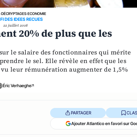
E
›
DÉCRYPTAGES
›
ECONOMIE
 FI DES IDEES RECUES
22 juillet 2016
ent 20% de plus que les
ur le salaire des fonctionnaires qui mérite
rendre le sel. Elle révèle en effet que les
nt vu leur rémunération augmenter de 1,5%
Éric Verhaeghe
PARTAGER
CLAS
Ajouter Atlantico en favori sur Go