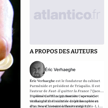
A PROPOS DES AUTEURS
Éric Verhaeghe
Éric Verhaeghe
est le fondateur du
cabinet
Parménide
et président de
Triapalio
. Il est
l'auteur de
Faut-il quitter la France ?
(Jacob-
Duvernet, avril 2012). Son site :
Diplômé de l'Ena (promotion Copernic) et
www.eric-
verhaeghe.fr
titulaire d'une maîtrise de philosophie et
Il vient de créer un nouveau
site :
d'un Dea d'histoire à l'université Paris-I, il
www.lecourrierdesstrateges.fr