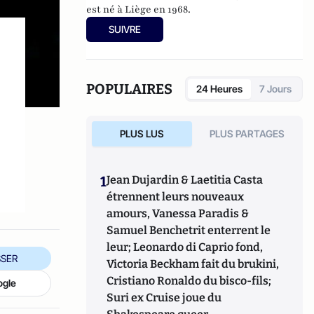
est né à Liège en 1968.
SUIVRE
POPULAIRES
24 Heures
7 Jours
PLUS LUS
PLUS PARTAGES
1
Jean Dujardin & Laetitia Casta
étrennent leurs nouveaux
amours, Vanessa Paradis &
Samuel Benchetrit enterrent le
leur; Leonardo di Caprio fond,
SER
Victoria Beckham fait du brukini,
Cristiano Ronaldo du bisco-fils;
ogle
Suri ex Cruise joue du