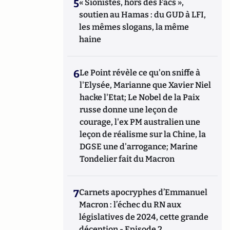
5
« Sionistes, hors des Facs »,
soutien au Hamas : du GUD à LFI,
les mêmes slogans, la même
haine
6
Le Point révèle ce qu'on sniffe à
l'Elysée, Marianne que Xavier Niel
hacke l'Etat; Le Nobel de la Paix
russe donne une leçon de
courage, l'ex PM australien une
leçon de réalisme sur la Chine, la
DGSE une d'arrogance; Marine
Tondelier fait du Macron
7
Carnets apocryphes d’Emmanuel
Macron : l’échec du RN aux
législatives de 2024, cette grande
déception - Episode 2