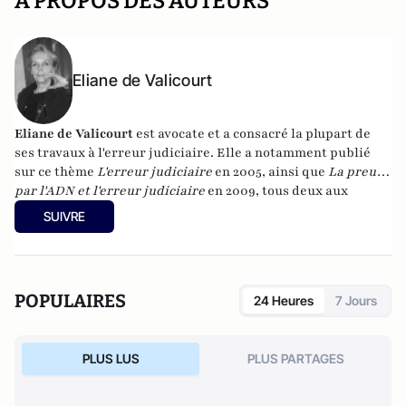
A PROPOS DES AUTEURS
Eliane de Valicourt
Eliane de Valicourt
est avocate et a consacré la plupart de
ses travaux à l'erreur judiciaire. Elle a notamment publié
sur ce thème
L'erreur judiciaire
en 2005, ainsi que
La preuve
par l'ADN et l'erreur judiciaire
en 2009, tous deux aux
Editions L'Harmattan.
SUIVRE
POPULAIRES
24 Heures
7 Jours
PLUS LUS
PLUS PARTAGES