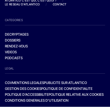
ATLANTICO C'EST QUI, C'EST QUOI ?
/
LE RESEAU D'ATLANTICO
/
CONTACT
CATEGORIES
DECRYPTAGES
DOSSIERS
RENDEZ-VOUS
VIDEOS
PODCASTS
LEGAL
CGV
MENTIONS LEGALES
PUBLICITE SUR ATLANTICO
GESTION DES COOKIES
POLITIQUE DE CONFIDENTIALITE
POLITIQUE D’ACCESSIBILITE
POLITIQUE RELATIVE AUX COOKIES
CONDITIONS GENERALES D’UTILISATION