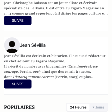
Jean-Christophe Buisson est un journaliste et écrivain,
spécialiste des Balkans. Il est entré au Figaro Magazine en
1994 comme grand reporter, où il dirige les pages culture et
art de vivre.
SUIVRE
Jean Sévillia
Jean Sévillia est écrivain et historien. Il est aussi rédacteur
en chef adjoint au
Figaro Magazine
.
Il a écrit de nombreuses biographies (
Zita, impératrice
courage
, Perrin, 1997) ainsi que des essais à succès,
dont
Historiquement correct
(Perrin, 2003) et plus
récemment
Historiquement incorrect
(Fayard, 2011).
SUIVRE
POPULAIRES
24 Heures
7 Jours