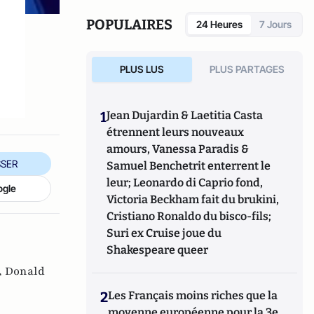
POPULAIRES
24 Heures
7 Jours
PLUS LUS
PLUS PARTAGES
1
Jean Dujardin & Laetitia Casta
étrennent leurs nouveaux
amours, Vanessa Paradis &
SER
Samuel Benchetrit enterrent le
leur; Leonardo di Caprio fond,
ogle
Victoria Beckham fait du brukini,
Cristiano Ronaldo du bisco-fils;
Suri ex Cruise joue du
Shakespeare queer
,
Donald
2
Les Français moins riches que la
moyenne européenne pour la 3e