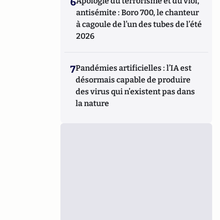
6
Apologie du terrorisme et du viol,
antisémite : Boro 700, le chanteur
à cagoule de l’un des tubes de l’été
2026
7
Pandémies artificielles : l’IA est
désormais capable de produire
des virus qui n’existent pas dans
la nature