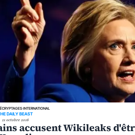
ÉCRYPTAGES
›
INTERNATIONAL
HE DAILY BEAST
21 octobre 2016
ins accusent Wikileaks d'êt