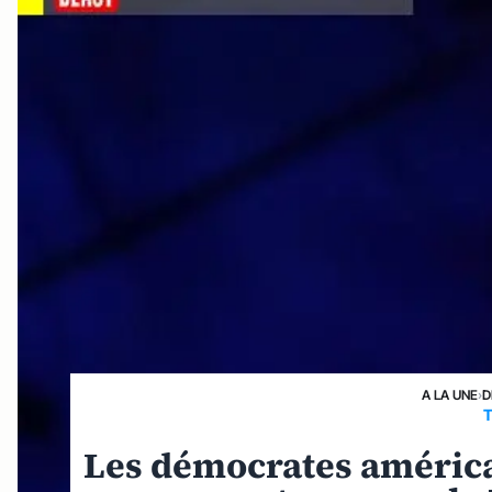
A LA UNE
›
D
T
Les démocrates américa