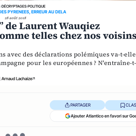
E
›
DÉCRYPTAGES
›
POLITIQUE
DES PYRENEES, ERREUR AU DELA
28 août 2018
s” de Laurent Wauqiez
comme telles chez nos voisin
ns avec des déclarations polémiques va-t-elle
 campagne pour les européennes ? N'entraîne-t
Arnaud Lachaize
PARTAGER
CLAS
Ajouter Atlantico en favori sur Go