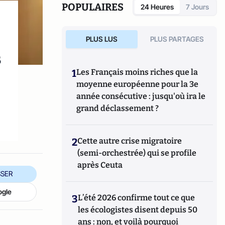
POPULAIRES
24 Heures
7 Jours
PLUS LUS
PLUS PARTAGES
s
1
Les Français moins riches que la
moyenne européenne pour la 3e
année consécutive : jusqu'où ira le
-
grand déclassement ?
2
Cette autre crise migratoire
(semi-orchestrée) qui se profile
après Ceuta
SER
ogle
3
L’été 2026 confirme tout ce que
les écologistes disent depuis 50
ans : non, et voilà pourquoi