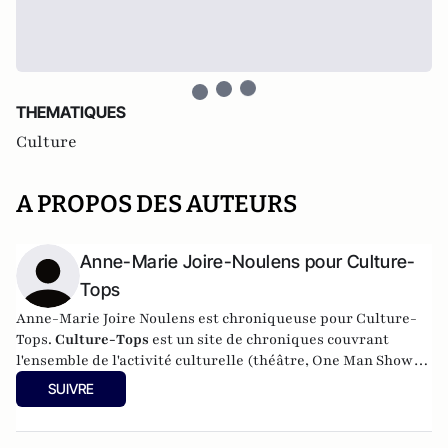
THEMATIQUES
Culture
A PROPOS DES AUTEURS
Anne-Marie Joire-Noulens pour Culture-
Tops
Anne-Marie Joire Noulens est chroniqueuse pour Culture-
Tops.
Culture-Tops
est un site de chroniques couvrant
l'ensemble de l'activité culturelle (théâtre, One Man Shows,
opéras, ballets, spectacles divers, cinéma, expos, livres,
SUIVRE
etc.). Culture-Tops a été créé en novembre 2013 par Jacques
Paugam , journaliste et écrivain, et son fils, Gabriel
Lecarpentier-Paugam.