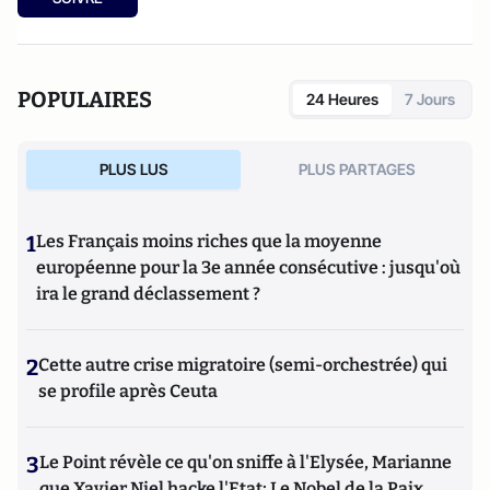
POPULAIRES
24 Heures
7 Jours
PLUS LUS
PLUS PARTAGES
1
Les Français moins riches que la moyenne
européenne pour la 3e année consécutive : jusqu'où
ira le grand déclassement ?
2
Cette autre crise migratoire (semi-orchestrée) qui
se profile après Ceuta
3
Le Point révèle ce qu'on sniffe à l'Elysée, Marianne
que Xavier Niel hacke l'Etat; Le Nobel de la Paix