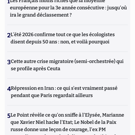
1
Les Français moins riches que la moyenne
européenne pour la 3e année consécutive : jusqu'où
ira le grand déclassement ?
2
L’été 2026 confirme tout ce que les écologistes
disent depuis 50 ans : non, et voilà pourquoi
3
Cette autre crise migratoire (semi-orchestrée) qui
se profile après Ceuta
4
Répression en Iran : ce qui s'est vraiment passé
pendant que Paris regardait ailleurs
5
Le Point révèle ce qu'on sniffe à l'Elysée, Marianne
que Xavier Niel hacke l'Etat; Le Nobel de la Paix
russe donne une leçon de courage, l'ex PM