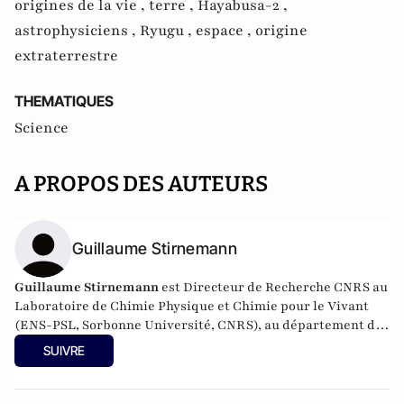
origines de la vie ,
terre ,
Hayabusa-2 ,
astrophysiciens ,
Ryugu ,
espace ,
origine
extraterrestre
THEMATIQUES
Science
A PROPOS DES AUTEURS
Guillaume Stirnemann
Guillaume Stirnemann
est Directeur de Recherche CNRS au
Laboratoire de Chimie Physique et Chimie pour le Vivant
(ENS-PSL, Sorbonne Université, CNRS), au département de
chimie de l’École Normale Supérieure - PSL. Il est
SUIVRE
spécialiste de chimie théorique et utilise des outils de la
simulation moléculaire et de l’intelligence artificielle pour
étudier la réactivité à l’échelle moléculaire et le