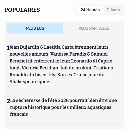
comportement de macromolécules biologiques, avec un fort
POPULAIRES
24 Heures
7 Jours
intérêt pour les phénomènes autour de l’hypothèse du
monde ARN et plus largement des origines de la vie.
PLUS LUS
PLUS PARTAGES
1
Jean Dujardin & Laetitia Casta étrennent leurs
nouvelles amours, Vanessa Paradis & Samuel
Benchetrit enterrent le leur; Leonardo di Caprio
fond, Victoria Beckham fait du brukini, Cristiano
Ronaldo du bisco-fils; Suri ex Cruise joue du
Shakespeare queer
2
La sécheresse de l’été 2026 pourrait bien être une
rupture historique pour les milieux aquatiques
français