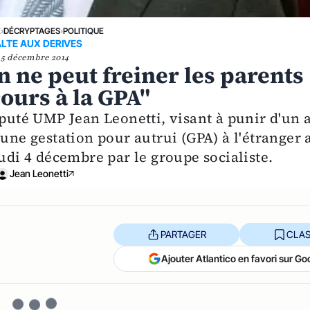
E
›
DÉCRYPTAGES
›
POLITIQUE
LTE AUX DERIVES
5 décembre 2014
en ne peut freiner les parents
cours à la GPA"
éputé UMP Jean Leonetti, visant à punir d'un 
 une gestation pour autrui (GPA) à l'étranger 
eudi 4 décembre par le groupe socialiste.
Jean Leonetti
PARTAGER
CLAS
Ajouter Atlantico en favori sur Go