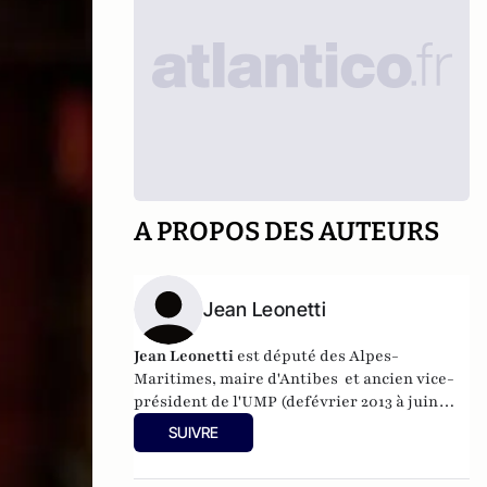
A PROPOS DES AUTEURS
Jean Leonetti
Jean Leonetti
est député des Alpes-
Maritimes, maire d'Antibes et ancien vice-
président de l'UMP (defévrier 2013 à juin
2014. Médecin, ancien directeur du service
SUIVRE
de cardiologie du centre hospitalier
d'Antibes, il a présidé la mission