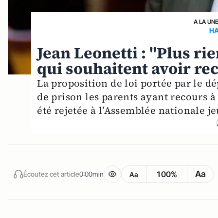
A LA UN
HA
Jean Leonetti : "Plus ri
qui souhaitent avoir re
La proposition de loi portée par le d
de prison les parents ayant recours à
été rejetée à l’Assemblée nationale j
Aa
100%
Écoutez cet article
0:00min
Aa