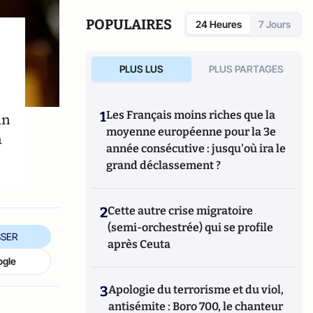
parlementaire sur l'accompagnement de la
fin de vie, qui a conduit à l’adoption de la loi
POPULAIRES
24 Heures
7 Jours
du 22 avril 2005, appelée loi Leonetti. Il a été
ministre chargé des Affaires européennes
de juin 2011 à mai 2012.
PLUS LUS
PLUS PARTAGES
1
Les Français moins riches que la
an
moyenne européenne pour la 3e
a
année consécutive : jusqu'où ira le
grand déclassement ?
2
Cette autre crise migratoire
(semi-orchestrée) qui se profile
SER
après Ceuta
ogle
3
Apologie du terrorisme et du viol,
antisémite : Boro 700, le chanteur