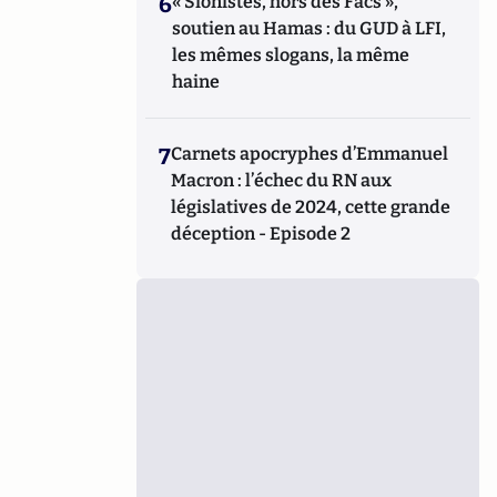
6
« Sionistes, hors des Facs »,
soutien au Hamas : du GUD à LFI,
les mêmes slogans, la même
haine
7
Carnets apocryphes d’Emmanuel
Macron : l’échec du RN aux
législatives de 2024, cette grande
déception - Episode 2