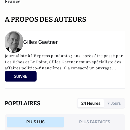
France
A PROPOS DES AUTEURS
Gilles Gaetner
Journaliste à l’Express pendant 25 ans, après être passé par
Les Echos et Le Point, Gilles Gaetner est un spécialiste des
affaires politico-financières. Il a consacré un ouvrage
remarqué au président de la République, Les 100 jours de
SUIVRE
Macron (Fauves –Editions). Il est également l’auteur d’une
quinzaine de livres parmi lesquels L’Argent facile,
dictionnaire de la corruption en France (Stock), Le roman
d’un séducteur, les secrets de Roland Dumas (Jean-Claude
POPULAIRES
24 Heures
7 Jours
Lattès), La République des imposteurs (L’Archipel), Pilleurs
d’Afrique (Editions du Cerf).
PLUS LUS
PLUS PARTAGES