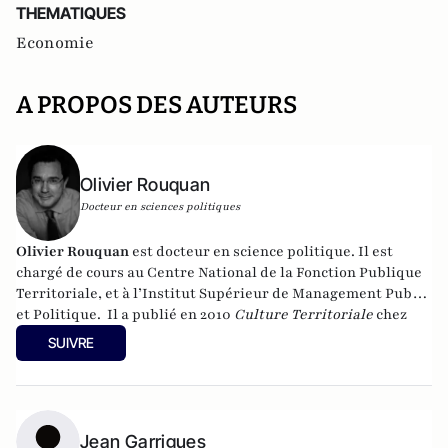
THEMATIQUES
Economie
A PROPOS DES AUTEURS
Olivier Rouquan
Docteur en sciences politiques
Olivier Rouquan
est docteur en science politique. Il est
chargé de cours au Centre National de la Fonction Publique
Territoriale, et à l’Institut Supérieur de Management Public
et Politique.
Il a publié en 2010
Culture Territoriale
chez
Gualino Editeur,
Droit constitutionnel et gouvernances
SUIVRE
politiques
, chez Gualino, septembre 2014
,
Développement
durable des territoires
,
(Gualino) en 2016,
Culture
territoriale
, (Gualino) 2016 et
En finir avec le Président
,
(Editions François Bourin) en 2017.
Jean Garrigues