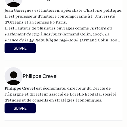
Jean Garrigues est historien, spécialiste d'histoire politique.
Il est professeur d'histoire contemporaine à l' Université
d'Orléans et à Sciences Po Paris.
Il est l'auteur de plusieurs ouvrages comme
Histoire du
Parlement de 1789 à nos jours
(Armand Colin, 2007),
La
France de la
V
e
République 1958-2008
(Armand Colin, 2008)
et
Les hommes providentiels : histoire d’une fascination
SUIVRE
française
(Seuil, 2012). Son dernier livre,
Le monde selon
Clemenceau
est paru en 2014 aux éditions Tallandier.
Philippe Crevel
Philippe Crevel
est économiste, directeur du Cercle de
l’Épargne et directeur associé de
Lorello Ecodata
, société
d'études et de conseils en stratégies économiques.
SUIVRE