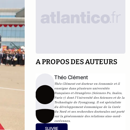
A PROPOS DES AUTEURS
Théo Clément
Théo Clément est docteur en économie et il
enseigne dans plusieurs universités
françaises et étrangères (Sciences Po, Inalco,
Paris 7) dont l’Université des Sciences et de la
Technologie de Pyongyang. Il est spécialiste
du développement économique de la Corée
du Nord et ses recherches doctorales ont porté
sur la géoéconomie des relations sino-nord-
coréennes.
SUIVRE