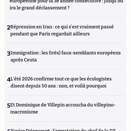
européenne pour la 3e année consécutive : jusqu'où
ira le grand déclassement ?
2
Répression en Iran : ce qui s'est vraiment passé
pendant que Paris regardait ailleurs
3
Immigration : les (très) faux-semblants européens
après Ceuta
4
L’été 2026 confirme tout ce que les écologistes
disent depuis 50 ans : non, et voilà pourquoi
5
Et Dominique de Villepin accoucha du villepino-
macronisme
Xavier Driencourt : l’arrestation du chef de la DZ