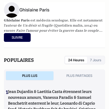
Ghislaine Paris
Ghislaine Paris
est médecin sexologue. Elle est notamment
l'auteur de
Un désir si fragile
(Quotidien malin, 2014) ou
encore
Faire l'amour pour éviter la guerre dans le couple
avec Bernadette Costa-Prades (Albin Michel, 2010)
SUIVRE
POPULAIRES
24 Heures
7 Jours
PLUS LUS
PLUS PARTAGES
1
Jean Dujardin & Laetitia Casta étrennent leurs
nouveaux amours, Vanessa Paradis & Samuel
Benchetrit enterrent le leur; Leonardo di Caprio