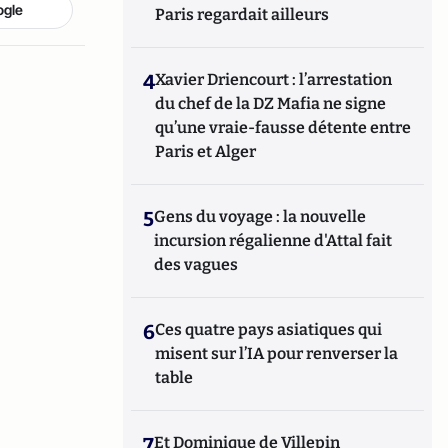
ogle
Paris regardait ailleurs
4
Xavier Driencourt : l’arrestation
du chef de la DZ Mafia ne signe
qu’une vraie-fausse détente entre
Paris et Alger
5
Gens du voyage : la nouvelle
incursion régalienne d'Attal fait
des vagues
6
Ces quatre pays asiatiques qui
misent sur l’IA pour renverser la
table
7
Et Dominique de Villepin