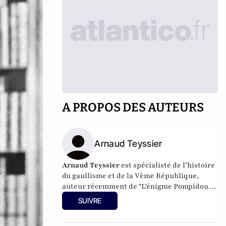
A PROPOS DES AUTEURS
Arnaud Teyssier
Arnaud Teyssier
est spécialiste de l’histoire
du gaullisme et de la Vème République,
auteur récemment de "L'énigme Pompidou-
de Gaulle" (2021) et "Demain la Ve
SUIVRE
République ?" (2022) aux éditions Perrin.