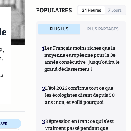
POPULAIRES
24 Heures
7 Jours
le
PLUS LUS
PLUS PARTAGES
1
Les Français moins riches que la
9,
moyenne européenne pour la 3e
n,
année consécutive : jusqu'où ira le
grand déclassement ?
ns
2
L’été 2026 confirme tout ce que
les écologistes disent depuis 50
ans : non, et voilà pourquoi
3
Répression en Iran : ce qui s'est
SER
vraiment passé pendant que