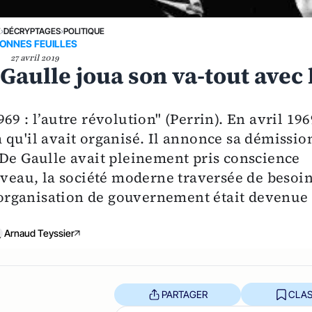
E
›
DÉCRYPTAGES
›
POLITIQUE
ONNES FEUILLES
27 avril 2019
 Gaulle joua son va-tout avec 
9 : l’autre révolution" (Perrin). En avril 196
qu'il avait organisé. Il annonce sa démissio
 De Gaulle avait pleinement pris conscience
uveau, la société moderne traversée de besoi
te organisation de gouvernement était devenue
Arnaud Teyssier
PARTAGER
CLAS