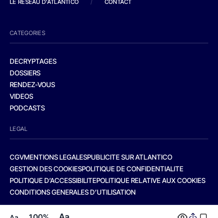
LE RESEAU D'ATLANTICO
/
CONTACT
CATEGORIES
DECRYPTAGES
DOSSIERS
RENDEZ-VOUS
VIDEOS
PODCASTS
LEGAL
CGV
MENTIONS LEGALES
PUBLICITE SUR ATLANTICO
GESTION DES COOKIES
POLITIQUE DE CONFIDENTIALITE
POLITIQUE D’ACCESSIBILITE
POLITIQUE RELATIVE AUX COOKIES
CONDITIONS GENERALES D’UTILISATION
Aa
100%
Aa