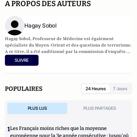
A PROPOS DES AUTEURS
Hagay Sobol
Hagay Sobol, Professeur de Médecine est également
spécialiste du Moyen-Orient et des questions de terrorisme.
A ce titre, il a été auditionné par la commission d’enquête
parlementaire de l’Assemblée Nationale sur les individus et
SUIVRE
les filières djihadistes. Ancien élu PS et secrétaire fédéral
chargé des coopérations en Méditerranée, il est vice-
président du Think tank Le Mouvement. Président
d’honneur du Centre Culturel Edmond Fleg de Marseille, il
POPULAIRES
24 Heures
7 Jours
milite pour le dialogue interculturel depuis de nombreuses
années à travers le collectif « Tous Enfants d'Abraham ».
PLUS LUS
PLUS PARTAGES
1
Les Français moins riches que la moyenne
européenne pour la 3e année consécutive : jusqu'où