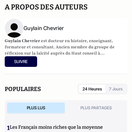
A PROPOS DES AUTEURS
Guylain Chevrier
Guylain Chevrier
est docteur en histoire, enseignant,
formateur et consultant. Ancien membre du groupe de
réflexion sur la laïcité auprès du Haut conseil à
l’intégration. Dernier ouvrage :
Laïcité, émancipation et
SUIVRE
travail social,
L’Harmattan, sous la direction de Guylain
Chevrier, juillet 2017, 270 pages.
POPULAIRES
24 Heures
7 Jours
PLUS LUS
PLUS PARTAGES
1
Les Français moins riches que la moyenne