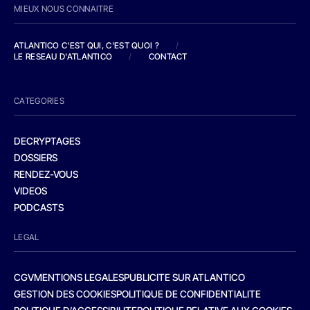
MIEUX NOUS CONNAITRE
ATLANTICO C'EST QUI, C'EST QUOI ?
/
LE RESEAU D'ATLANTICO
/
CONTACT
CATEGORIES
DECRYPTAGES
DOSSIERS
RENDEZ-VOUS
VIDEOS
PODCASTS
LEGAL
CGV
MENTIONS LEGALES
PUBLICITE SUR ATLANTICO
GESTION DES COOKIES
POLITIQUE DE CONFIDENTIALITE