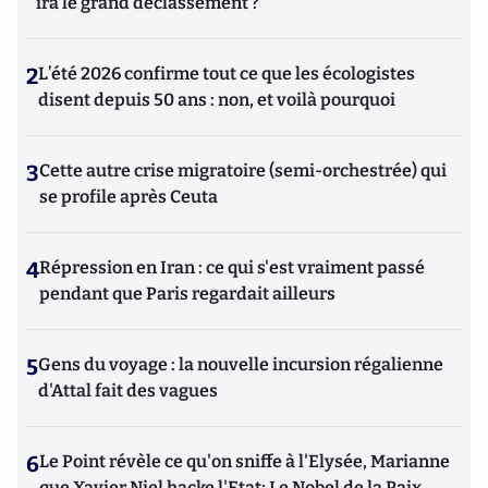
ira le grand déclassement ?
2
L’été 2026 confirme tout ce que les écologistes
disent depuis 50 ans : non, et voilà pourquoi
3
Cette autre crise migratoire (semi-orchestrée) qui
se profile après Ceuta
4
Répression en Iran : ce qui s'est vraiment passé
pendant que Paris regardait ailleurs
5
Gens du voyage : la nouvelle incursion régalienne
d'Attal fait des vagues
6
Le Point révèle ce qu'on sniffe à l'Elysée, Marianne
que Xavier Niel hacke l'Etat; Le Nobel de la Paix