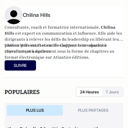
Chilina Hills
Consultante, coach et formatrice internationale,
Chilina
Hills
est expert en communication et influence. Elle aide les
dirigeants à relever les défis du leadership en libérant leur
pouvoir personnel et en développant leur capacité à
Chilina Hills est l'auteur de
Cultivez votre charisme
convaincre et à motiver.
(Eyrolles) paru également sous la forme de chapitres au
format électronique sur
Atlantico éditions
.
SUIVRE
POPULAIRES
24 Heures
7 Jours
PLUS LUS
PLUS PARTAGES