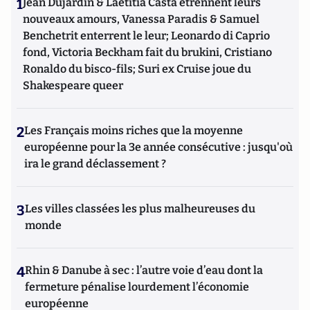
1
Jean Dujardin & Laetitia Casta étrennent leurs
nouveaux amours, Vanessa Paradis & Samuel
Benchetrit enterrent le leur; Leonardo di Caprio
fond, Victoria Beckham fait du brukini, Cristiano
Ronaldo du bisco-fils; Suri ex Cruise joue du
Shakespeare queer
2
Les Français moins riches que la moyenne
européenne pour la 3e année consécutive : jusqu'où
ira le grand déclassement ?
3
Les villes classées les plus malheureuses du
monde
4
Rhin & Danube à sec : l’autre voie d’eau dont la
fermeture pénalise lourdement l’économie
européenne