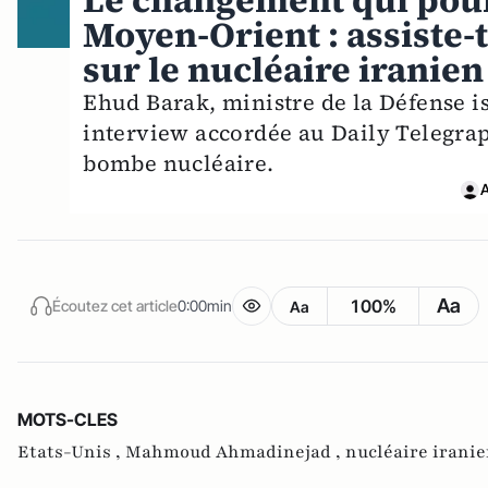
Le changement qui pour
Moyen-Orient : assiste-
sur le nucléaire iranien
Ehud Barak, ministre de la Défense is
interview accordée au Daily Telegrap
bombe nucléaire.
A
Aa
100%
Écoutez cet article
0:00min
Aa
MOTS-CLES
Etats-Unis ,
Mahmoud Ahmadinejad ,
nucléaire iranie