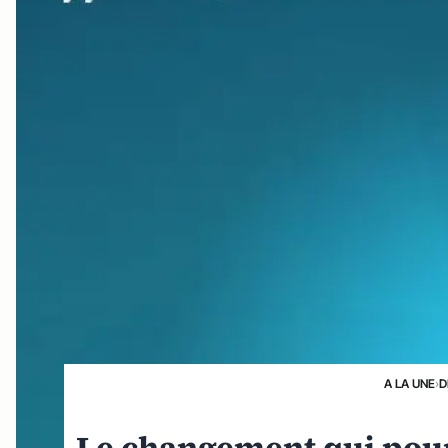
A LA UNE
›
D