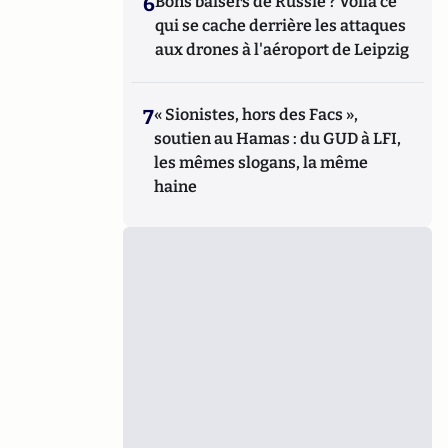
6
Bons baisers de Russie ? Voilà ce
qui se cache derrière les attaques
aux drones à l'aéroport de Leipzig
7
« Sionistes, hors des Facs »,
soutien au Hamas : du GUD à LFI,
les mêmes slogans, la même
haine