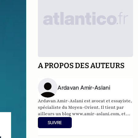
A PROPOS DES AUTEURS
Ardavan Amir-Aslani
Ardavan Amir-Aslani est avocat et essayiste,
spécialiste du Moyen-Orient. Il tient par
ailleurs un blog
www.amir-aslani.com
, et
alimente régulièrement son compte Twitter:
SUIVRE
@a_amir_aslani.