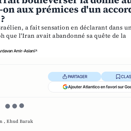
rait bouleverser la donne a
t-on aux prémices d'un accor
 ?
raélien, a fait sensation en déclarant dans u
h que l'Iran avait abandonné sa quête de la
rdavan Amir-Aslani
PARTAGER
CLAS
Ajouter Atlantico en favori sur Go
n ,
Ehud Barak