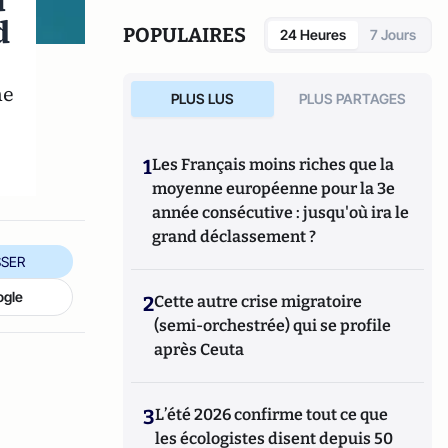
u
d
POPULAIRES
24 Heures
7 Jours
ne
PLUS LUS
PLUS PARTAGES
1
Les Français moins riches que la
moyenne européenne pour la 3e
année consécutive : jusqu'où ira le
grand déclassement ?
SER
ogle
2
Cette autre crise migratoire
(semi-orchestrée) qui se profile
après Ceuta
3
L’été 2026 confirme tout ce que
les écologistes disent depuis 50