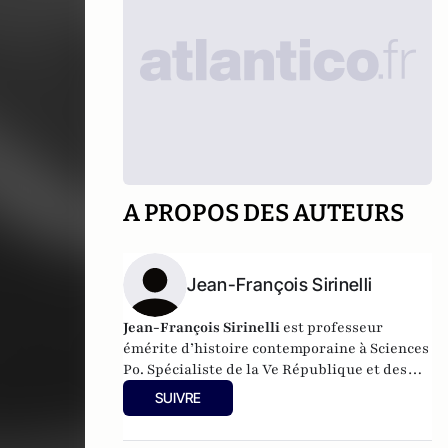
A PROPOS DES AUTEURS
Jean-François Sirinelli
Jean-François Sirinelli
est professeur
émérite d’histoire contemporaine à Sciences
Po. Spécialiste de la Ve République et des
mutations socioculturelles de la France
SUIVRE
contemporaine. Il est l'auteur de nombreux
ouvrages dont
Les Révolutions françaises :