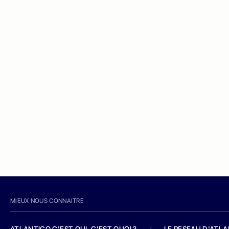
MIEUX NOUS CONNAITRE
ATLANTICO C'EST QUI, C'EST QUOI ?
/
LE RESEAU D'ATL