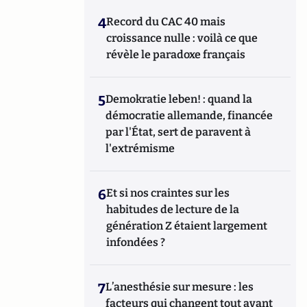
4
Record du CAC 40 mais
croissance nulle : voilà ce que
révèle le paradoxe français
5
Demokratie leben! : quand la
démocratie allemande, financée
par l'État, sert de paravent à
l'extrémisme
6
Et si nos craintes sur les
habitudes de lecture de la
génération Z étaient largement
infondées ?
7
L’anesthésie sur mesure : les
facteurs qui changent tout avant