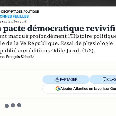
E
›
DÉCRYPTAGES
›
POLITIQUE
ONNES FEUILLES
1 septembre 2018
 pacte démocratique revivif
 ont marqué profondément l'Histoire politiqu
rvie de la Ve République. Essai de physiologie
 publié aux éditions Odile Jacob (1/2).
ean-François Sirinelli
PARTAGER
CLAS
Ajouter Atlantico en favori sur Go