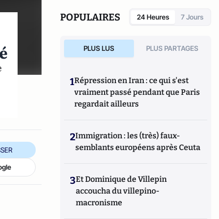
1962-2017
.
POPULAIRES
24 Heures
7 Jours
ié
PLUS LUS
PLUS PARTAGES
e
1
Répression en Iran : ce qui s'est
vraiment passé pendant que Paris
regardait ailleurs
2
Immigration : les (très) faux-
semblants européens après Ceuta
SER
ogle
3
Et Dominique de Villepin
accoucha du villepino-
macronisme