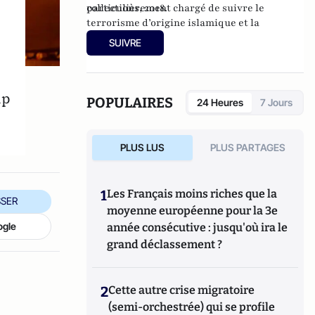
particulièrement chargé de suivre le
collections, 2018.
terrorisme d’origine islamique et la
criminalité organisée.
SUIVRE
ip
POPULAIRES
24 Heures
7 Jours
PLUS LUS
PLUS PARTAGES
1
Les Français moins riches que la
SER
moyenne européenne pour la 3e
ogle
année consécutive : jusqu'où ira le
grand déclassement ?
2
Cette autre crise migratoire
(semi-orchestrée) qui se profile