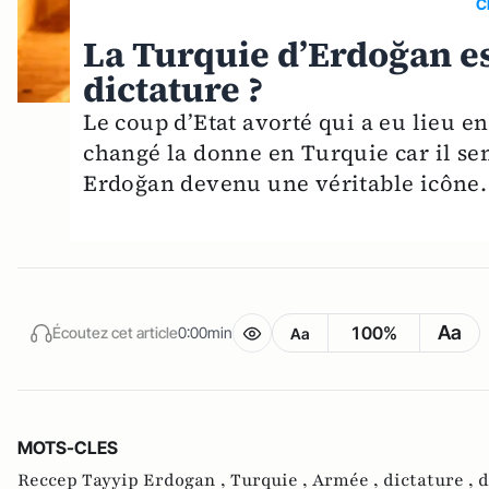
C
La Turquie d’Erdoğan est
dictature ?
Le coup d’Etat avorté qui a eu lieu e
changé la donne en Turquie car il se
Erdoğan devenu une véritable icône.
Aa
100%
Écoutez cet article
0:00min
Aa
MOTS-CLES
Reccep Tayyip Erdogan ,
Turquie ,
Armée ,
dictature ,
d