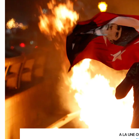
A LA UNE
›
D