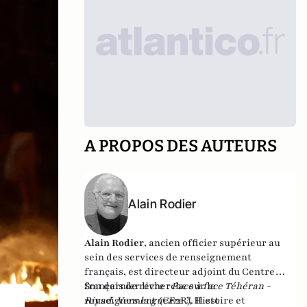
A PROPOS DES AUTEURS
Alain Rodier
Alain Rodier
, ancien officier supérieur au
sein des services de renseignement
français, est directeur adjoint du
Centre
français de recherche sur le
Son dernier livre :
Face à face Téhéran -
renseignement
Riyad. Vers la guerre ?
(CF2R). Il est
, Histoire et