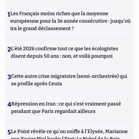
1
Les Français moins riches que la moyenne
européenne pour la 3e année consécutive : jusqu'où
ira le grand déclassement ?
2
L’été 2026 confirme tout ce que les écologistes
disent depuis 50 ans : non, et voilà pourquoi
3
Cette autre crise migratoire (semi-orchestrée) qui
se profile après Ceuta
4
Répression en Iran : ce qui s'est vraiment passé
pendant que Paris regardait ailleurs
5
Le Point révèle ce qu'on sniffe à l'Elysée, Marianne
que Xavier Niel hacke l'Etat; Le Nobel de la Paix