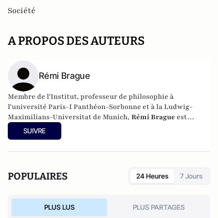
Société
A PROPOS DES AUTEURS
Rémi Brague
Membre de l'Institut, professeur de philosophie à
l'université Paris-I Panthéon-Sorbonne et à la Ludwig-
Maximilians-Universitat de Munich,
Rémi Brague
est
l'auteur de nombreux essais dont Europe, la voie romaine
SUIVRE
(1992), la Sagesse du monde (1999), La Loi de Dieu (2005), Au
moyen du Moyen Age (2008), le Propre de l'homme (2015) et
Sur la religion (2018).
POPULAIRES
24 Heures
7 Jours
PLUS LUS
PLUS PARTAGES