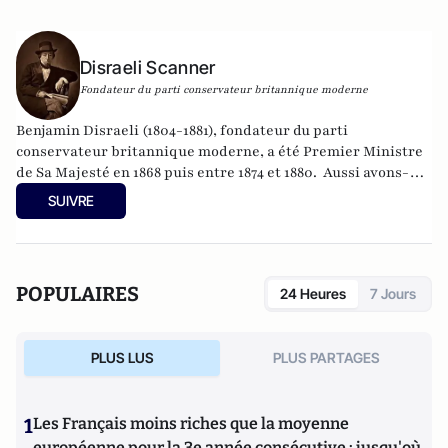
Disraeli Scanner
Fondateur du parti conservateur britannique moderne
Benjamin Disraeli (1804-1881), fondateur du parti
conservateur britannique moderne, a été Premier Ministre
de Sa Majesté en 1868 puis entre 1874 et 1880. Aussi avons-
nous été quelque peu surpris de recevoir, depuis quelques
SUIVRE
semaines, des "lettres de Londres" signées par un
homonyme du grand homme d'Etat. L'intérêt des
informations et des analyses a néanmoins convaincus
l'historien Edouard Husson de publier les textes reçus au
POPULAIRES
24 Heures
7 Jours
moment où se dessine, en France et dans le monde, un
nouveau clivage politique, entre "conservateurs" et
"libéraux". Peut être suivi aussi sur
@Disraeli1874
PLUS LUS
PLUS PARTAGES
1
Les Français moins riches que la moyenne
européenne pour la 3e année consécutive : jusqu'où