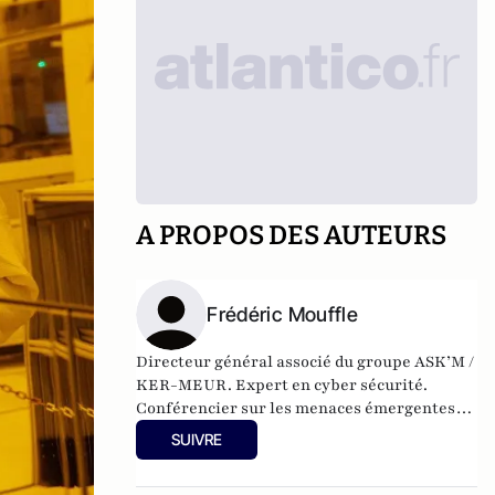
A PROPOS DES AUTEURS
Frédéric Mouffle
Directeur général associé du groupe ASK’M /
KER-MEUR. Expert en cyber sécurité.
Conférencier sur les menaces émergentes,
spécialisé dans la sensibilisation auprès des
SUIVRE
entreprises. Retrouvez le site de Frédéric
Mouffle :
https://www.kermeur.com/