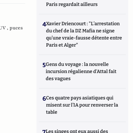
Paris regardait ailleurs
4
Xavier Driencourt : "L’arrestation
UV ,
puces
du chef de la DZ Mafia ne signe
qu’une vraie-fausse détente entre
Paris et Alger"
5
Gens du voyage : la nouvelle
incursion régalienne d'Attal fait
des vagues
6
Ces quatre pays asiatiques qui
misent sur l’IA pour renverser la
table
7
Les singes ont eux aussi des