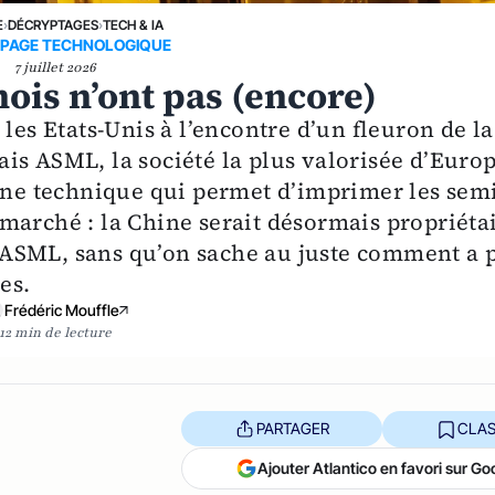
E
›
DÉCRYPTAGES
›
TECH & IA
PAGE TECHNOLOGIQUE
7 juillet 2026
ois n’ont pas (encore)
les Etats-Unis à l’encontre d’un fleuron de la
is ASML, la société la plus valorisée d’Europ
 une technique qui permet d’imprimer les semi
marché : la Chine serait désormais propriéta
ASML, sans qu’on sache au juste comment a 
es.
Frédéric Mouffle
12 min de lecture
PARTAGER
CLAS
Ajouter Atlantico en favori sur Go