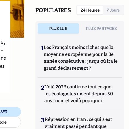
POPULAIRES
24 Heures
7 Jours
PLUS LUS
PLUS PARTAGES
e,
1
Les Français moins riches que la
-
moyenne européenne pour la 3e
ire
année consécutive : jusqu'où ira le
pu
grand déclassement ?
2
L’été 2026 confirme tout ce que
les écologistes disent depuis 50
ans : non, et voilà pourquoi
SER
3
Répression en Iran : ce qui s'est
ogle
vraiment passé pendant que