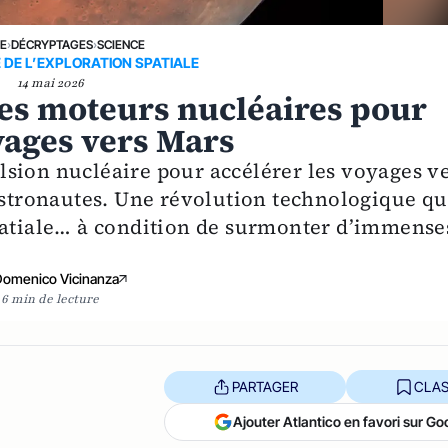
NE
›
DÉCRYPTAGES
›
SCIENCE
 DE L’EXPLORATION SPATIALE
14 mai 2026
les moteurs nucléaires pour
yages vers Mars
sion nucléaire pour accélérer les voyages v
 astronautes. Une révolution technologique qu
spatiale… à condition de surmonter d’immense
Domenico Vicinanza
6 min de lecture
PARTAGER
CLAS
Ajouter Atlantico en favori sur Go