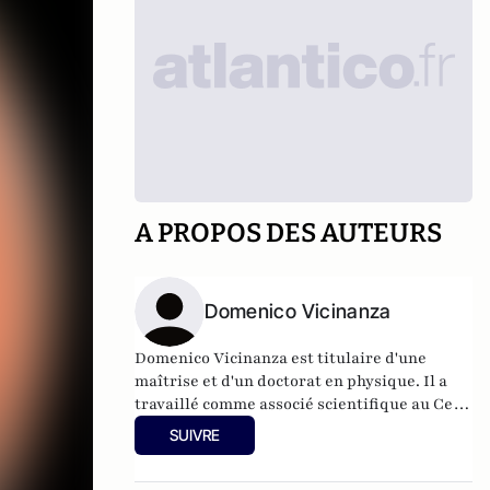
A PROPOS DES AUTEURS
Domenico Vicinanza
Domenico Vicinanza est titulaire d'une
maîtrise et d'un doctorat en physique. Il a
travaillé comme associé scientifique au Cern
pendant sept ans. Ses recherches se sont
SUIVRE
principalement concentrées sur le
développement d'un détecteur innovant de