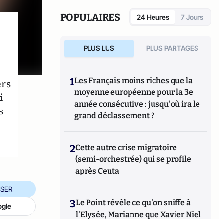
temps de vol pour l'une des plus grandes
expériences de physique des hautes
POPULAIRES
24 Heures
7 Jours
énergies pour le Grand collisionneur de
hadrons à Genève. La conception du
détecteur était basée sur des chambres à
PLUS LUS
PLUS PARTAGES
plaques résistives multigap (MRPC),
atteignant une sensibilité de 70
picosecondes (la plus élevée jamais atteinte)
1
Les Français moins riches que la
ers
et son utilisation dans une expérience à
moyenne européenne pour la 3e
i
grande échelle a marqué une étape
année consécutive : jusqu'où ira le
importante pour la physique des particules.
s
grand déclassement ?
2
Cette autre crise migratoire
(semi-orchestrée) qui se profile
après Ceuta
SER
3
Le Point révèle ce qu'on sniffe à
ogle
l'Elysée, Marianne que Xavier Niel