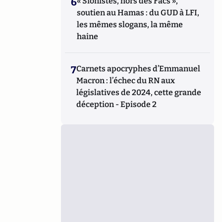
6
« Sionistes, hors des Facs »,
soutien au Hamas : du GUD à LFI,
les mêmes slogans, la même
haine
7
Carnets apocryphes d’Emmanuel
Macron : l’échec du RN aux
législatives de 2024, cette grande
déception - Episode 2